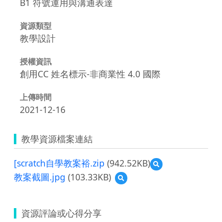
B1 符號運用與溝通表達
資源類型
教學設計
授權資訊
創用CC 姓名標示-非商業性 4.0 國際
上傳時間
2021-12-16
教學資源檔案連結
[scratch自學教案裕.zip
(942.52KB)
預
覽
教案截圖.jpg
(103.33KB)
預
[scratch
覽
自
教
學
案
教
資源評論或心得分享
截
案