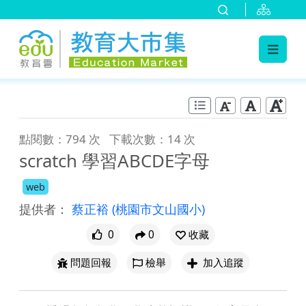
:::
跳到主要內容
:::
點閱數：794 次
下載次數：14 次
scratch 學習ABCDE字母
web
提供者：
蔡正裕
(桃園市文山國小)
0
0
收藏
問題回報
檢舉
加入追蹤