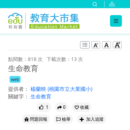
:::
跳到主要內容
:::
點閱數：818 次
下載次數：13 次
生命教育
web
提供者：
楊蘭映
(桃園市立大業國小)
關鍵字：
生命教育
1
0
收藏
問題回報
檢舉
加入追蹤