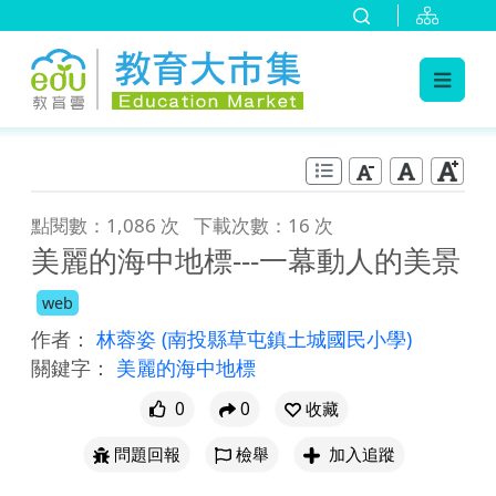
:::
跳到主要內容
:::
點閱數：1,086 次
下載次數：16 次
美麗的海中地標---一幕動人的美景
web
作者：
林蓉姿
(南投縣草屯鎮土城國民小學)
關鍵字：
美麗的海中地標
0
0
收藏
問題回報
檢舉
加入追蹤