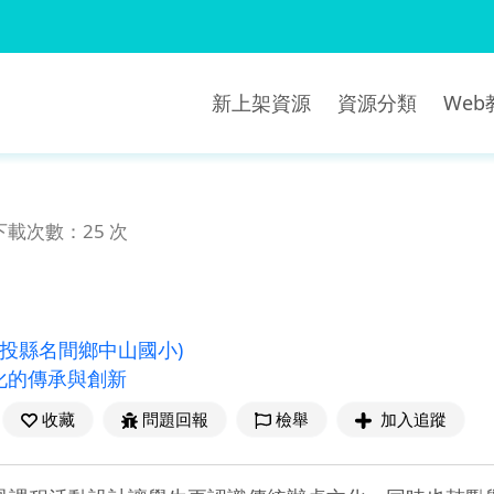
新上架資源
資源分類
We
下載次數：25 次
南投縣名間鄉中山國小)
化的傳承與創新
收藏
問題回報
檢舉
加入追蹤