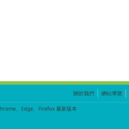
學
—
辦
桌.zip
關於我們
網站導覽
ome、Edge、Firefox 最新版本
-001