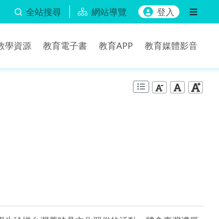
全站搜尋
網站導覽
登入
b教學資源
教育電子書
教育APP
教育媒體影音