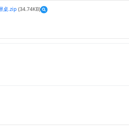
.zip
(34.74KB)
預
覽
09
前
瞻
計
畫
教
案
設
計-
中
山
國
小
林
孟
俊)
—
輔
助
教