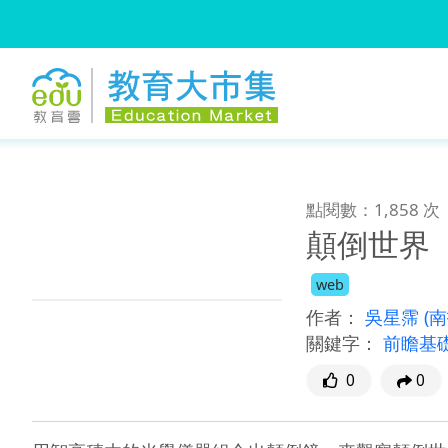
:::
跳到主要內容
:::
點閱數：1,858 次
顛倒世界
web
作者：
吳星霈
(
關鍵字：
前瞻基
0
0