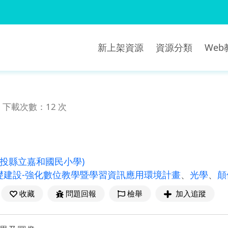
新上架資源
資源分類
We
下載次數：12 次
南投縣立嘉和國民小學)
礎建設-強化數位教學暨學習資訊應用環境計畫
、
光學
、
顛
收藏
問題回報
檢舉
加入追蹤