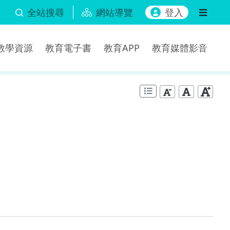
全站搜尋
網站導覽
登入
b教學資源
教育電子書
教育APP
教育媒體影音