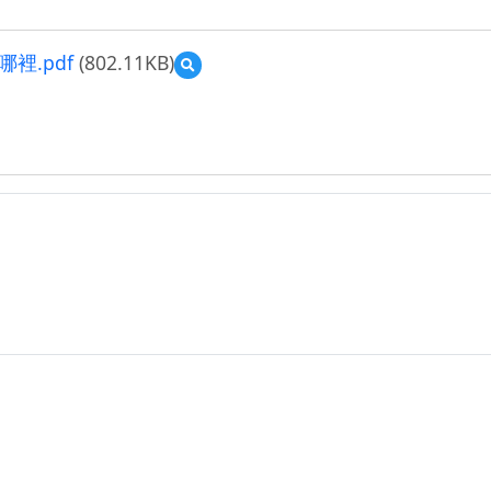
裡.pdf
(802.11KB)
預
覽
前
瞻
計
畫
教
案
設
計-
平
和
國
小
李
巧
文-
互
動
教
學-