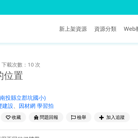
新上架資源
資源分類
We
下載次數：10 次
的位置
(南投縣立郡坑國小)
礎建設
、
因材網 學習拍
收藏
問題回報
檢舉
加入追蹤