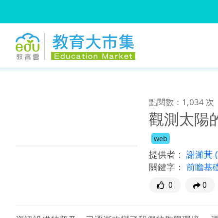
:::
跳到主要內容
:::
點閱數：1,034 次
觀測太陽
web
提供者：
謝濰萁
關鍵字：
前瞻基
0
0