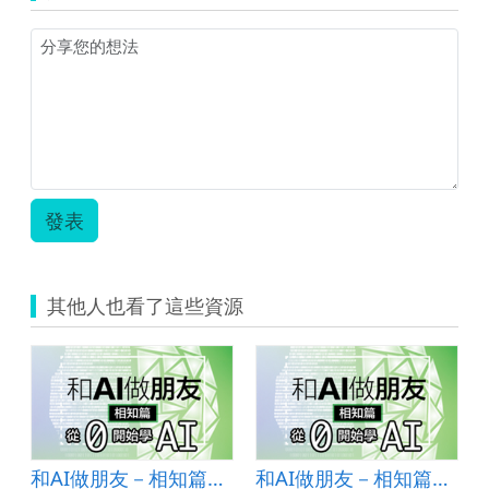
板
(觸
屏)
安
裝
班
級
教
案
_
發表
雙
語.zip
其他人也看了這些資源
和AI做朋友－相知篇：從0開始學AI (高中教材)
和AI做朋友－相知篇：從0開始學AI (高中教材)