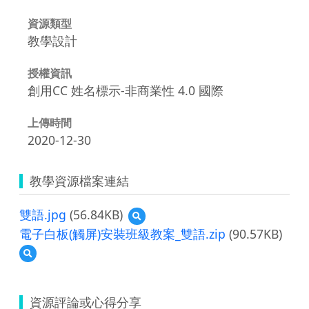
資源類型
教學設計
授權資訊
創用CC 姓名標示-非商業性 4.0 國際
上傳時間
2020-12-30
教學資源檔案連結
雙語.jpg
(56.84KB)
預
覽
電子白板(觸屏)安裝班級教案_雙語.zip
(90.57KB)
雙
預
語.jpg
覽
電
子
資源評論或心得分享
白