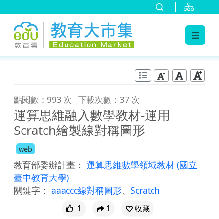
:::
跳到主要內容
:::
點閱數：993 次
下載次數：37 次
運算思維融入數學教材-運用
Scratch繪製線對稱圖形
web
教育部委辦計畫：
運算思維數學領域教材
(國立
臺中教育大學)
關鍵字：
aaaccc線對稱圖形
、
Scratch
1
1
收藏