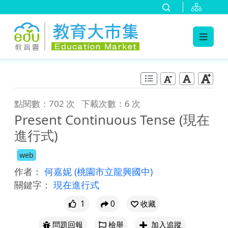
:::
跳到主要內容
:::
點閱數：702 次
下載次數：6 次
Present Continuous Tense (現在
進行式)
web
作者：
何嘉妮
(桃園市立龍興國中)
關鍵字：
現在進行式
1
0
收藏
問題回報
檢舉
加入追蹤