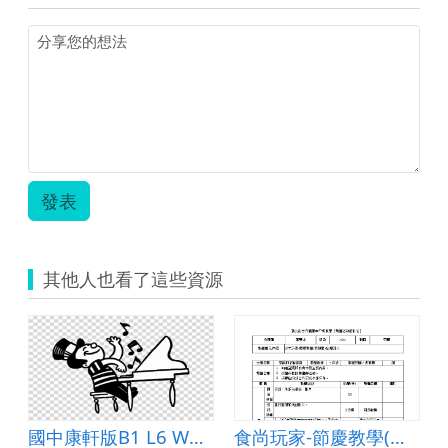
中
7
年
級
英
文
科
前
瞻
教
發表
案.zip
其他人也看了這些資源
國中康軒版B1 L6 What are they doing?
食尚玩家-節慶教學(聖誕節活動設計)