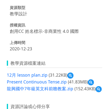
資源類型
教學設計
授權資訊
創用CC 姓名標示-非商業性 4.0 國際
上傳時間
2020-12-23
教學資源檔案連結
12月 lesson plan.zip
(31.22KB)
預
覽
Present Continuous Tense.zip
(41.83MB)
預
12
覽
龍興國中7年級英文科前瞻教案.zip
(152.43KB)
預
月
Present
覽
lesson
Continuou
龍
plan.zip
Tense.zip
興
資源評論或心得分享
國