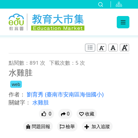
:::
跳到主要內容
:::
點閱數：891 次
下載次數：5 次
水雞胿
web
作者：
劉育秀
(臺南市安南區海佃國小)
關鍵字：
水雞胿
0
0
收藏
問題回報
檢舉
加入追蹤