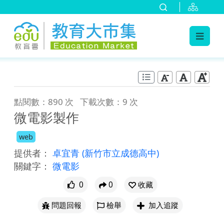
:::
跳到主要內容
:::
點閱數：890 次
下載次數：9 次
微電影製作
web
提供者：
卓宜青
(新竹市立成德高中)
關鍵字：
微電影
0
0
收藏
問題回報
檢舉
加入追蹤