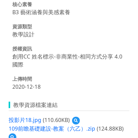
核心素養
B3 藝術涵養與美感素養
資源類型
教學設計
授權資訊
創用CC 姓名標示-非商業性-相同方式分享 4.0
國際
上傳時間
2020-12-18
教學資源檔案連結
投影片18.jpg
(110.60KB)
預
覽
109前瞻基礎建設-教案（六乙）.zip
(124.88KB)
投
預
影