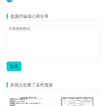
覽
片
109
18.jpg
前
資源評論或心得分享
瞻
基
礎
建
設-
教
案
（六
乙）.zip
發表
其他人也看了這些資源