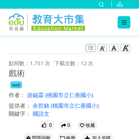
:::
跳到主要內容
:::
點閱數：1,751 次
下載次數：12 次
戲術
web
作者：
游錫霖
(桃園市立仁善國小)
提供者：
余哲銘
(桃園市立仁善國小)
關鍵字：
國語文
0
0
收藏
問題回報
檢舉
加入追蹤