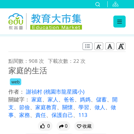
:::
跳到主要內容
:::
點閱數：908 次
下載次數：22 次
家庭的生活
web
作者：
謝禎村
(桃園市龍星國小)
關鍵字：
家庭
、
家人
、
爸爸
、
媽媽
、
儲蓄
、
開
支
、
節儉
、
家庭教育
、
關懷
、
學習
、
做人
、
做
事
、
家務
、
責任
、
保護自己
、
113
0
0
收藏