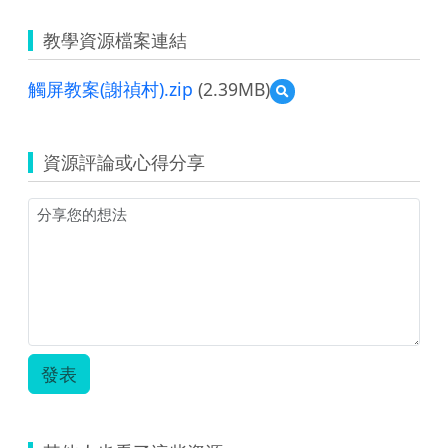
教學資源檔案連結
觸屏教案(謝禎村).zip
(2.39MB)
預
覽
觸
屏
資源評論或心得分享
教
案
(謝
禎
村).zip
發表