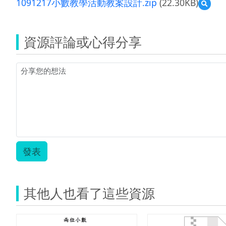
1091217小數教學活動教案設計.zip
(22.30KB)
預
覽
10912
小
資源評論或心得分享
數
教
學
活
動
教
案
設
計.zip
發表
其他人也看了這些資源