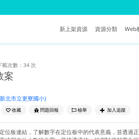
新上架資源
資源分類
We
下載次數：34 次
教案
(新北市立更寮國小)
收藏
問題回報
檢舉
加入追蹤
定位板連結，了解數字在定位板中的代表意義，並透過正