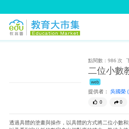
:::
跳到主要內容
:::
點閱數：986 次
二位小數
web
提供者：
吳國榮
0
0
透過具體的塗畫與操作，以具體的方式將二位小數和