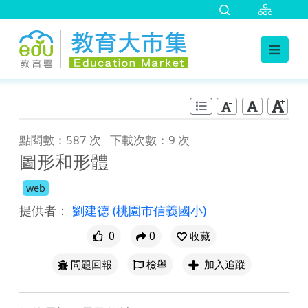
:::
跳到主要內容
:::
點閱數：587 次
下載次數：9 次
圖形和形體
web
提供者：
劉建德
(桃園市信義國小)
0
0
收藏
問題回報
檢舉
加入追蹤