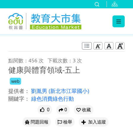
:::
跳到主要內容
:::
點閱數：456 次
下載次數：3 次
健康與體育領域-五上
web
提供者：
劉胤男
(新北市江翠國小)
關鍵字：
綠色消費綠色行動
0
0
收藏
問題回報
檢舉
加入追蹤