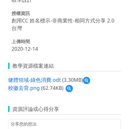
授權資訊
創用CC 姓名標示-非商業性-相同方式分享 2.0
台灣
上傳時間
2020-12-14
教學資源檔案連結
健體領域-綠色消費.odt
(3.30MB)
預
覽
校徽去背.png
(62.74KB)
預
健
覽
體
校
領
徽
域-
資源評論或心得分享
去
綠
背.png
色
消