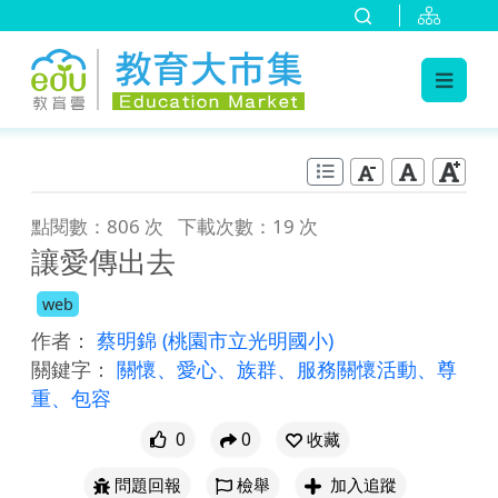
:::
跳到主要內容
:::
點閱數：806 次
下載次數：19 次
讓愛傳出去
web
作者：
蔡明錦
(桃園市立光明國小)
關鍵字：
關懷、愛心、族群、服務關懷活動、尊
重、包容
0
0
收藏
問題回報
檢舉
加入追蹤