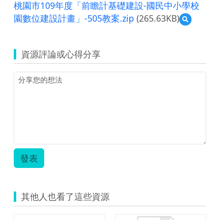
桃園市109年度「前瞻計基礎建設-國民中小學校
園數位建設計畫」-505教案.zip
(265.63KB)
預
覽
桃
園
資源評論或心得分享
市
109
年
度
「前
瞻
計
基
礎
建
設-
發表
國
民
中
小
其他人也看了這些資源
學
校
園