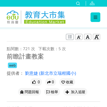
:::
跳到主要內容
:::
點閱數：721 次
下載次數：5 次
前瞻計畫教案
web
提供者：
劉意婕
(新北市立瑞柑國小)
0
0
收藏
問題回報
檢舉
加入追蹤