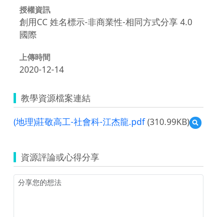
授權資訊
創用CC 姓名標示-非商業性-相同方式分享 4.0
國際
上傳時間
2020-12-14
教學資源檔案連結
(地理)莊敬高工-社會科-江杰龍.pdf
(310.99KB)
預
覽
(地
理)
資源評論或心得分享
莊
敬
高
工-
社
會
科-