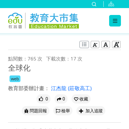
:::
跳到主要內容
:::
點閱數：765 次
下載次數：17 次
全球化
web
教育部委辦計畫：
江杰龍
(莊敬高工)
0
0
收藏
問題回報
檢舉
加入追蹤