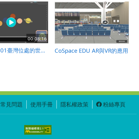
00:08:16
Md-Ⅳ-4-S01臺灣位處的世界地震帶，以及台灣板塊構造造成的地震。
CoSpace EDU AR與VR的應用
常見問題
使用手冊
隱私權政策
粉絲專頁