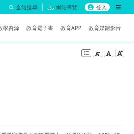
全站搜尋
網站導覽
登入
b教學資源
教育電子書
教育APP
教育媒體影音