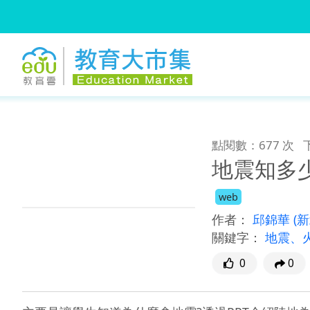
:::
跳到主要內容
:::
點閱數：677 次
地震知多少
web
作者：
邱錦華
(
關鍵字：
地震、
0
0