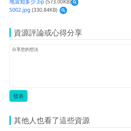
地震知多少.zip
(573.00KB)
預
覽
S002.jpg
(330.84KB)
預
地
覽
震
S002.jpg
知
多
資源評論或心得分享
少.zip
發表
其他人也看了這些資源