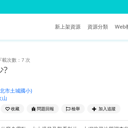
新上架資源
資源分類
We
下載次數：7 次
?
新北市土城國小)
火山
收藏
問題回報
檢舉
加入追蹤