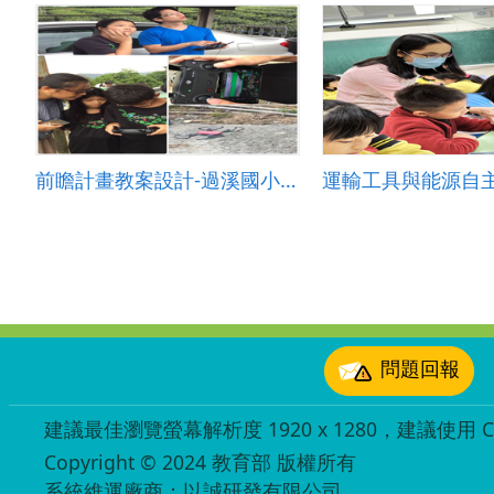
前瞻計畫教案設計-過溪國小廖虹雅-互動教學-茶園和土石流關係探討
運輸工具與能源自
:::
問題回報
建議最佳瀏覽螢幕解析度 1920 x 1280，建議使用 Chr
Copyright © 2024 教育部 版權所有
ED27030007
系統維運廠商：以誠研發有限公司