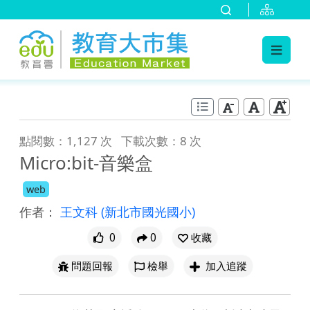
:::
跳到主要內容
:::
點閱數：1,127 次
下載次數：8 次
Micro:bit-音樂盒
web
作者：
王文科
(新北市國光國小)
0
0
收藏
問題回報
檢舉
加入追蹤