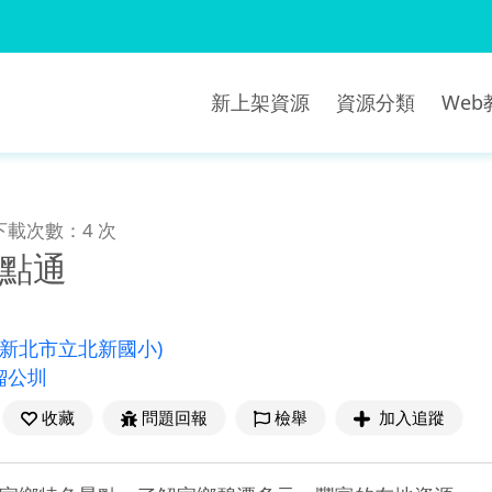
新上架資源
資源分類
We
下載次數：4 次
e點通
(新北市立北新國小)
瑠公圳
收藏
問題回報
檢舉
加入追蹤