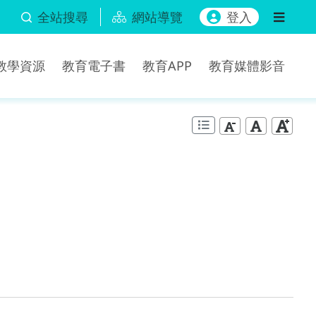
全站搜尋
網站導覽
登入
b教學資源
教育電子書
教育APP
教育媒體影音