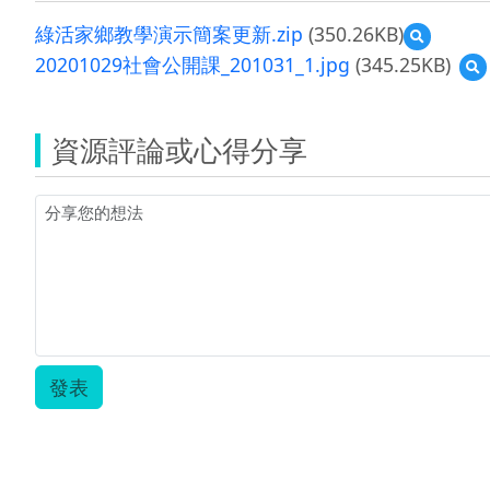
綠活家鄉教學演示簡案更新.zip
(350.26KB)
預
覽
20201029社會公開課_201031_1.jpg
(345.25KB)
綠
活
2
家
鄉
資源評論或心得分享
教
學
演
示
_
簡
案
更
新.zip
發表