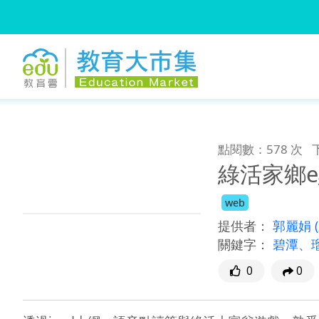
:::
跳到主要內容
:::
點閱數：578 次
綠活家鄉
web
提供者：
郭麗娟
關鍵字：
碧潭、
0
0