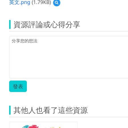
英文.png
(1.79KB)
預
教
覽
案
英
_
文.png
陳
資源評論或心得分享
律
瑾.pdf
發表
其他人也看了這些資源