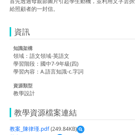
首先透過母親節圖片引起學生動機，並利用文字雲拆
給照顧者的一封信。
資訊
知識架構
領域：語文領域-英語文
學習階段：國中7-9年級(四)
學習內容：A.語言知識-c.字詞
資源類型
教學設計
教學資源檔案連結
教案_陳律瑾.pdf
(249.84KB)
預
覽