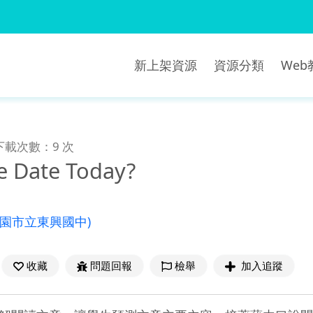
新上架資源
資源分類
We
下載次數：9 次
e Date Today?
桃園市立東興國中)
收藏
問題回報
檢舉
加入追蹤