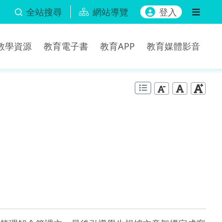
全站搜尋
網站導覽
登入
b教學資源
教育電子書
教育APP
教育媒體影音