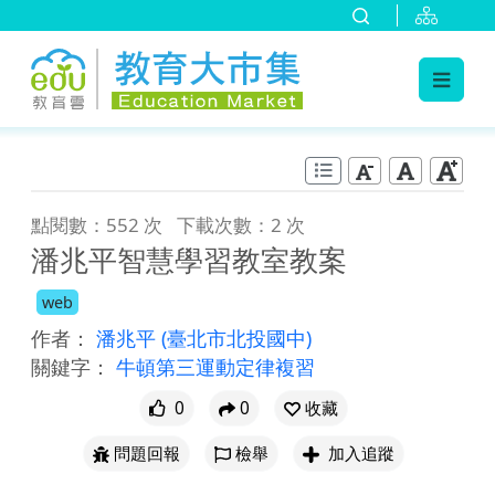
:::
跳到主要內容
:::
點閱數：552 次
下載次數：2 次
潘兆平智慧學習教室教案
web
作者：
潘兆平
(臺北市北投國中)
關鍵字：
牛頓第三運動定律複習
0
0
收藏
問題回報
檢舉
加入追蹤