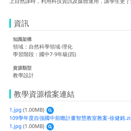
上自然課時，利用科技資訊及媒體運用，讓學生更了
資訊
知識架構
領域：自然科學領域-理化
學習階段：國中7-9年級(四)
資源類型
教學設計
教學資源檔案連結
1.jpg
(1.00MB)
預
覽
109學年度自強國中前瞻計畫智慧教室教案-徐健銘.zi
1.jpg
1.jpg
(1.00MB)
預