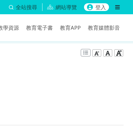
全站搜尋
網站導覽
登入
b教學資源
教育電子書
教育APP
教育媒體影音