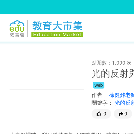
:::
跳到主要內容
:::
點閱數：1,090 次
光的反射
web
作者：
徐健銘老
關鍵字：
光的反
0
0