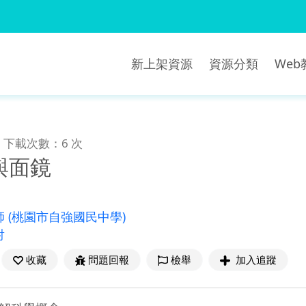
新上架資源
資源分類
We
下載次數：6 次
與面鏡
師
(桃園市自強國民中學)
射
收藏
問題回報
檢舉
加入追蹤