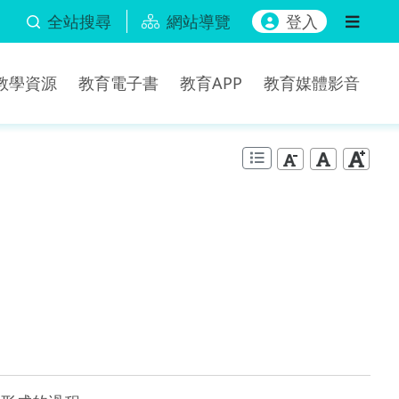
全站搜尋
網站導覽
登入
b教學資源
教育電子書
教育APP
教育媒體影音