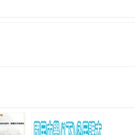
年
度
「前
瞻
基
礎
建
設-
國
民
中
小
學
校
園
數
位
建
設
計
畫」
教
案-
-