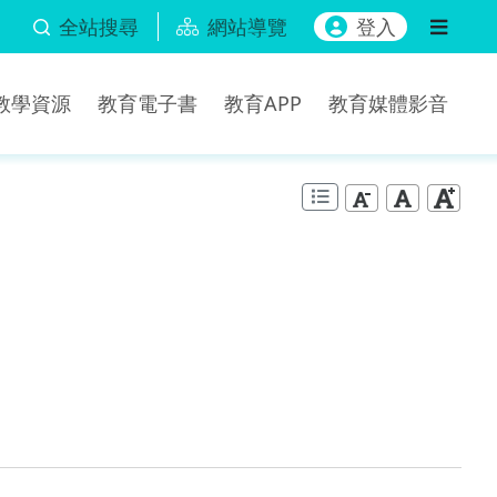
全站搜尋
網站導覽
登入
b教學資源
教育電子書
教育APP
教育媒體影音