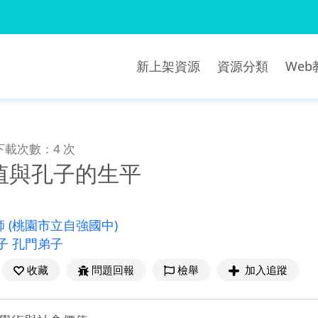
新上架資源
資源分類
We
下載次數：4 次
值與孔子的生平
師
(桃園市立自強國中)
子 孔門弟子
收藏
問題回報
檢舉
加入追蹤