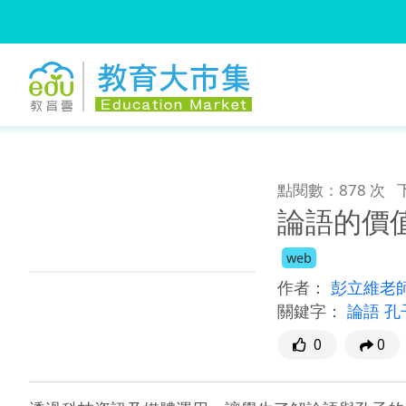
:::
跳到主要內容
:::
點閱數：878 次
論語的價
web
作者：
彭立維老
關鍵字：
論語 孔
0
0