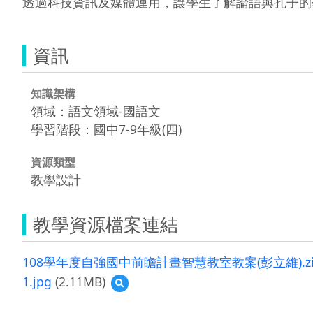
透過科技資訊及媒體運用，讓學生了解論語與孔子的
資訊
知識架構
領域：語文領域-國語文
學習階段：國中7-9年級(四)
資源類型
教學設計
教學資源檔案連結
108學年度自強國中前瞻計畫智慧教室教案(彭立維).zi
1.jpg
(2.11MB)
預
覽
1.jpg