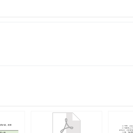
年
度
自
強
國
中
前
瞻
計
畫
智
慧
教
室
教
案
(彭
立
維).zip