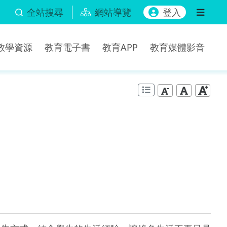
全站搜尋
網站導覽
登入
b教學資源
教育電子書
教育APP
教育媒體影音