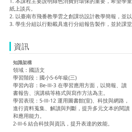
1. 本課程主要說明綠色消費對環保的重要，希望
紙上談兵。

2. 以臺南市飛番教學雲之創課坊設計教學簡報，並以行
3. 學生分組以行動載具進行分組報告製作，並於課
資訊
知識架構
領域：國語文
學習階段：國小5-6年級(三)
學習內容：Be-Ⅲ-3 在學習應用方面，以簡報、讀
書報告、演講稿等格式與寫作方法為主。
學習表現：5-Ⅲ-12 運用圖書館(室)、科技與網路，
進行資料蒐集、解讀與判斷，提升多元文本的閱讀
和應用能力。
2-Ⅲ-6 結合科技與資訊，提升表達的效能。