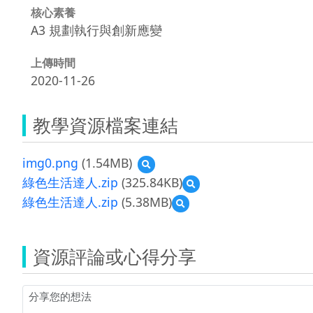
核心素養
A3 規劃執行與創新應變
上傳時間
2020-11-26
教學資源檔案連結
img0.png
(1.54MB)
預
覽
綠色生活達人.zip
(325.84KB)
預
img0.png
覽
綠色生活達人.zip
(5.38MB)
預
綠
覽
色
綠
生
色
活
資源評論或心得分享
生
達
活
人.zip
達
人.zip