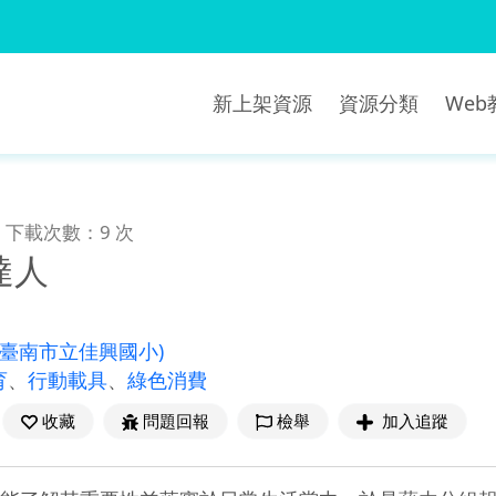
新上架資源
資源分類
We
下載次數：9 次
達人
(臺南市立佳興國小)
育
、
行動載具
、
綠色消費
收藏
問題回報
檢舉
加入追蹤