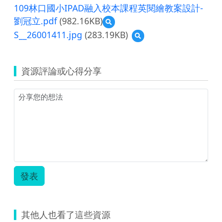
109林口國小IPAD融入校本課程英閱繪教案設計-
劉冠立.pdf
(982.16KB)
預
覽
S__26001411.jpg
(283.19KB)
預
109
覽
林
S__26001411.jpg
口
國
資源評論或心得分享
小
IPAD
融
入
校
本
課
程
英
閱
繪
發表
教
案
設
計-
其他人也看了這些資源
劉