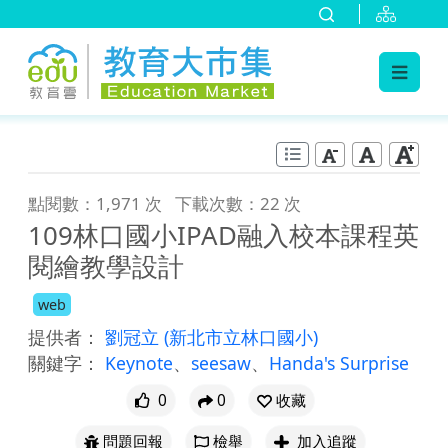
:::
跳到主要內容
:::
點閱數：1,971 次
下載次數：22 次
109林口國小IPAD融入校本課程英
閱繪教學設計
web
提供者：
劉冠立
(新北市立林口國小)
關鍵字：
Keynote
、
seesaw
、
Handa's Surprise
0
0
收藏
問題回報
檢舉
加入追蹤