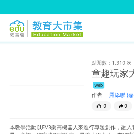
:::
跳到主要內容
:::
點閱數：1,310 次
童趣玩家
web
作者：
羅添聯
(
0
0
本教學活動以EV3樂高機器人來進行專題創作，融