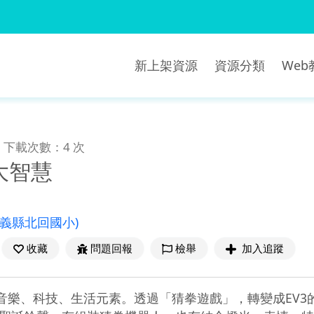
新上架資源
資源分類
We
下載次數：4 次
大智慧
嘉義縣北回國小)
收藏
問題回報
檢舉
加入追蹤
入音樂、科技、生活元素。透過「猜拳遊戲」，轉變成EV