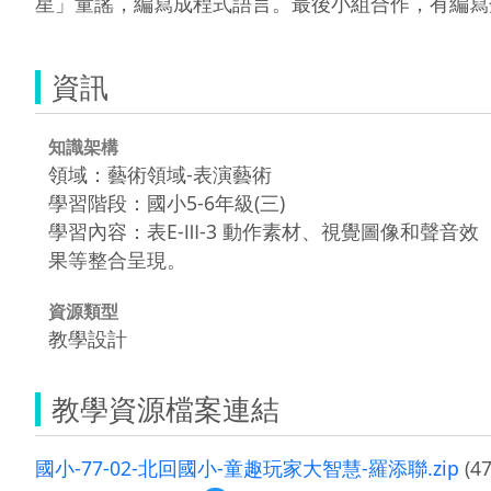
星」童謠，編寫成程式語言。最後小組合作，有編寫
資訊
知識架構
領域：藝術領域-表演藝術
學習階段：國小5-6年級(三)
學習內容：表E-Ⅲ-3 動作素材、視覺圖像和聲音效
果等整合呈現。
資源類型
教學設計
教學資源檔案連結
國小-77-02-北回國小-童趣玩家大智慧-羅添聯.zip
(47