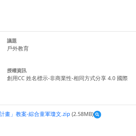
議題
戶外教育
授權資訊
創用CC 姓名標示-非商業性-相同方式分享 4.0 國際
畫」教案-綜合童軍瓊文.zip
(2.58MB)
預
覽
109
學