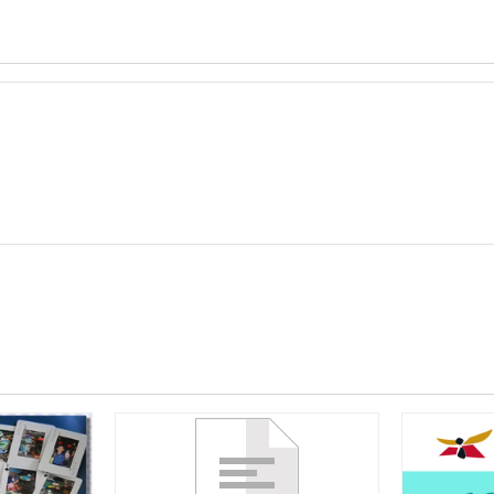
年
度
「前
瞻
基
礎
建
設-
國
民
中
小
學
校
園
數
位
建
設
計
畫」
教
案-
綜