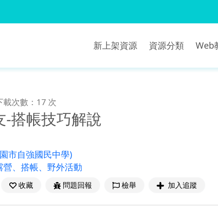
新上架資源
資源分類
We
下載次數：17 次
友-搭帳技巧解說
桃園市自強國民中學)
露營、搭帳、野外活動
收藏
問題回報
檢舉
加入追蹤