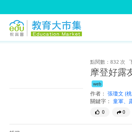
:::
跳到主要內容
:::
點閱數：832 次
摩登好露
web
作者：
張瓊文
(
關鍵字：
童軍、
0
0