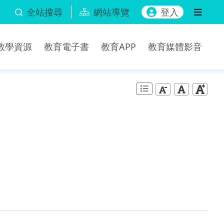
全站搜尋
網站導覽
登入
b教學資源
教育電子書
教育APP
教育媒體影音