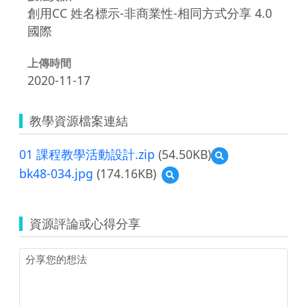
創用CC 姓名標示-非商業性-相同方式分享 4.0
國際
上傳時間
2020-11-17
教學資源檔案連結
01 課程教學活動設計.zip
(54.50KB)
預
覽
bk48-034.jpg
(174.16KB)
預
01
覽
課
bk48-
程
034.jpg
教
資源評論或心得分享
學
活
動
設
計.zip