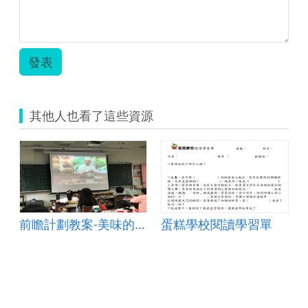
發表
其他人也看了這些資源
stivals
前瞻計劃教案-美味的一堂課
蛋糕學校閱讀學習單