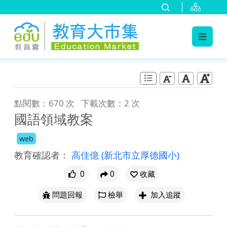
:::
跳到主要內容
:::
點閱數：670 次
下載次數：2 次
國語領域教案
web
教育確認者：
高佳億
(新北市立厚德國小)
0
0
收藏
問題回報
檢舉
加入追蹤