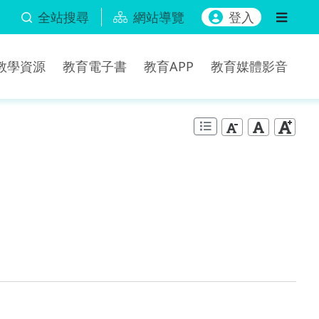
全站搜尋
網站導覽
登入
b教學資源
教育電子書
教育APP
教育媒體影音