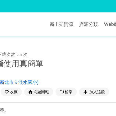
新上架資源
資源分類
We
下載次數：5 次
腦使用真簡單
(新北市立淡水國小)
收藏
問題回報
檢舉
加入追蹤
養。