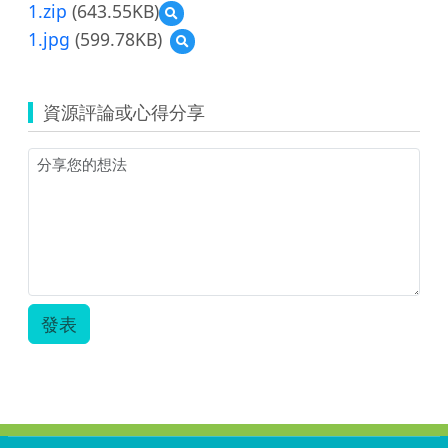
1.zip
(643.55KB)
預
覽
1.jpg
(599.78KB)
預
109
覽
學
1.jpg
年
度
資源評論或心得分享
自
強
國
中
前
瞻
計
畫
智
慧
教
發表
室
教
案-
數
學
1.zip
:::