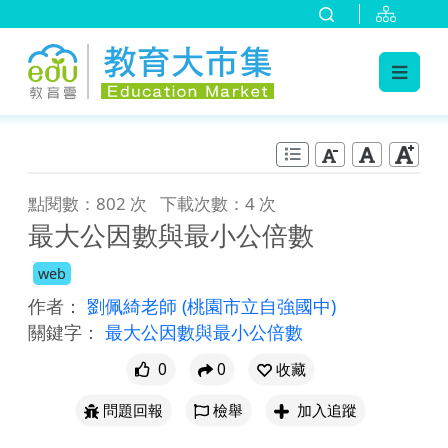
:::
跳到主要內容
:::
點閱數：802 次
下載次數：4 次
最大公因數與最小公倍數
web
作者：
劉佩綺老師
(桃園市立自強國中)
關鍵字：
最大公因數與最小公倍數
0
0
收藏
問題回報
檢舉
加入追蹤