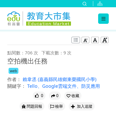
:::
跳到主要內容
:::
點閱數：706 次
下載次數：9 次
空拍機出任務
web
作者：
賴韋丞
(嘉義縣民雄鄉東榮國民小學)
關鍵字：
Tello、Google雲端文件、防災應用
0
0
收藏
問題回報
檢舉
加入追蹤