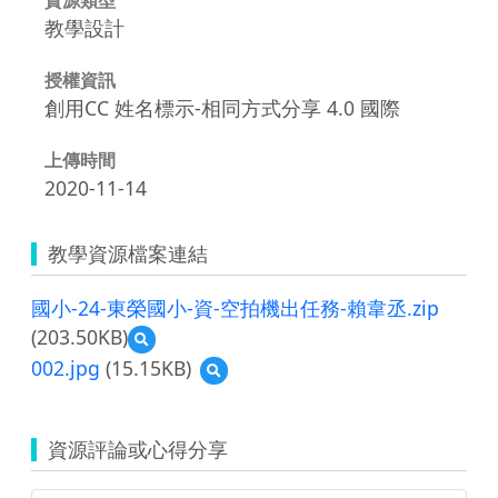
教學設計
授權資訊
創用CC 姓名標示-相同方式分享 4.0 國際
上傳時間
2020-11-14
教學資源檔案連結
國小-24-東榮國小-資-空拍機出任務-賴韋丞.zip
(203.50KB)
預
覽
002.jpg
(15.15KB)
預
國
覽
小-24-
002.jpg
東
榮
資源評論或心得分享
國
小-