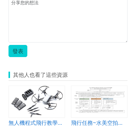
資-
空
拍
機
出
任
務-
賴
韋
發表
丞.zip
其他人也看了這些資源
舞動奇機
無人機程式飛行教學教案
飛行任務~水美空拍我最行