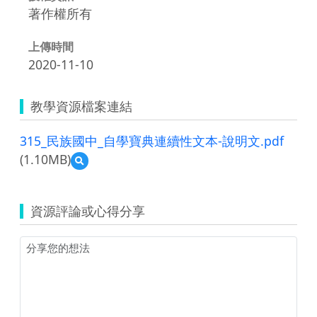
著作權所有
上傳時間
2020-11-10
教學資源檔案連結
315_民族國中_自學寶典連續性文本-說明文.pdf
(1.10MB)
預
覽
315_
民
資源評論或心得分享
族
國
中
_
自
學
寶
典