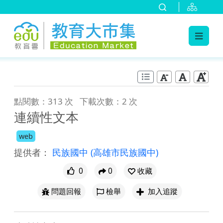
:::
跳到主要內容
:::
點閱數：313 次
下載次數：2 次
連續性文本
web
提供者：
民族國中
(高雄市民族國中)
0
0
收藏
問題回報
檢舉
加入追蹤