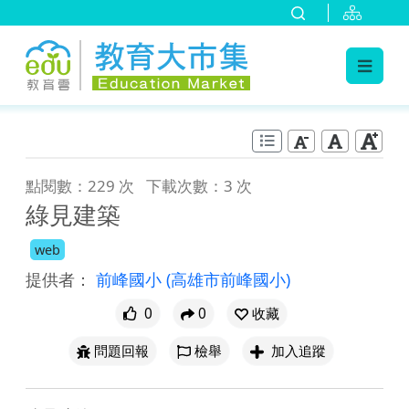
:::
跳到主要內容
:::
點閱數：229 次
下載次數：3 次
綠見建築
web
提供者：
前峰國小
(高雄市前峰國小)
0
0
收藏
問題回報
檢舉
加入追蹤