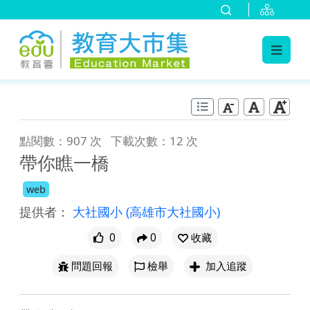
:::
跳到主要內容
:::
點閱數：907 次
下載次數：12 次
帶你瞧一橋
web
提供者：
大社國小
(高雄市大社國小)
0
0
收藏
問題回報
檢舉
加入追蹤