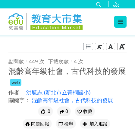
:::
跳到主要內容
:::
點閱數：449 次
下載次數：4 次
混齡高年級社會，古代科技的發展
web
作者：
洪毓志
(新北市立菁桐國小)
關鍵字：
混齡高年級社會，古代科技的發展
0
0
收藏
問題回報
檢舉
加入追蹤