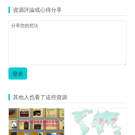
桐
資源評論或心得分享
國
小
高
年
級
社
會.zip
發表
其他人也看了這些資源