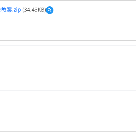
案.zip
(34.43KB)
預
覽
前
瞻
基
礎
建
設-
強
化
數
位
教
學
暨
學
習
資
訊
應
用
環