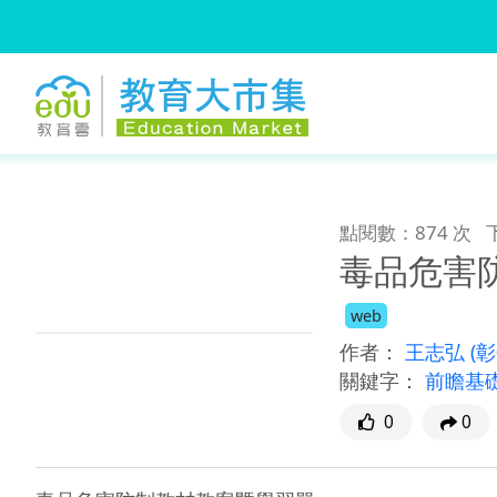
:::
跳到主要內容
:::
點閱數：874 次
毒品危害
web
作者：
王志弘
(
關鍵字：
前瞻基
0
0