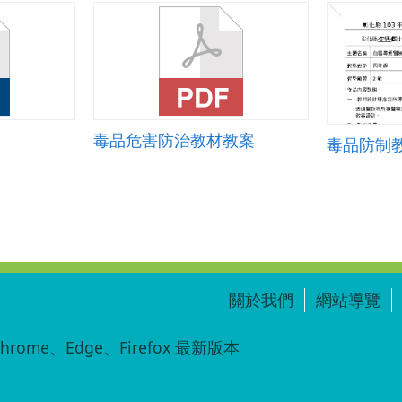
境
計
畫
教
案.zip
毒品危害防治教材教案
毒品防制
關於我們
網站導覽
ome、Edge、Firefox 最新版本
-004