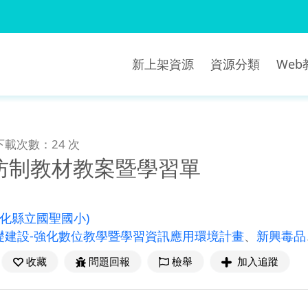
新上架資源
資源分類
We
下載次數：24 次
防制教材教案暨學習單
彰化縣立國聖國小)
礎建設-強化數位教學暨學習資訊應用環境計畫
、
新興毒品
收藏
問題回報
檢舉
加入追蹤