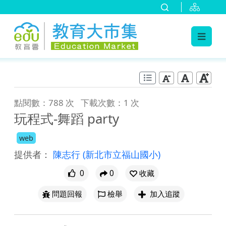
:::
跳到主要內容
:::
點閱數：788 次
下載次數：1 次
玩程式-舞蹈 party
web
提供者：
陳志行
(新北市立福山國小)
0
0
收藏
問題回報
檢舉
加入追蹤