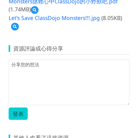
Monsters拯救心中ClassDojo的小野獸吧.pdf
(1.74MB)
預
覽
Let's Save ClassDojo Monsters!!!.jpg
(8.05KB)
109
預
年
覽
學
Let's
習
Save
拍
資源評論或心得分享
ClassDojo
2.0
Monsters!!!.jpg
暨
貓
裏
E
學
園
平
台
教
案-
發表
蟠
桃
國
小
其他人也看了這些資源