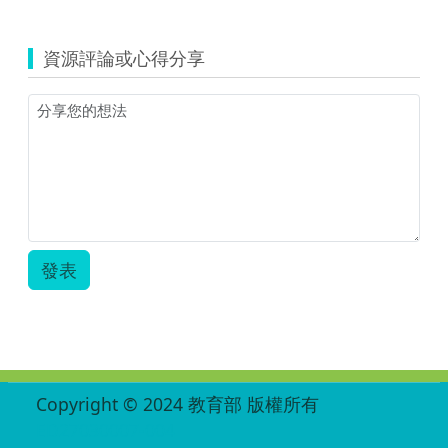
覽
109
年
資源評論或心得分享
學
習
拍
2.0
暨
貓
裏
E
學
園
平
發表
台
教
案-
新
埔
國
小
:::
Copyright © 2024 教育部 版權所有
李
鈁
ED27030007-004
婷