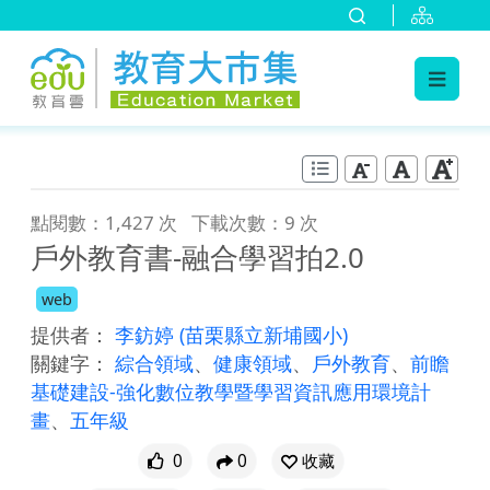
:::
跳到主要內容
:::
點閱數：1,427 次
下載次數：9 次
戶外教育書-融合學習拍2.0
web
提供者：
李鈁婷
(苗栗縣立新埔國小)
關鍵字：
綜合領域
、
健康領域
、
戶外教育
、
前瞻
基礎建設-強化數位教學暨學習資訊應用環境計
畫
、
五年級
0
0
收藏