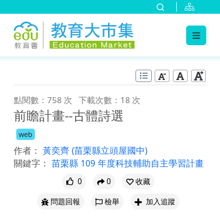
:::
跳到主要內容
:::
點閱數：758 次
下載次數：18 次
前瞻計畫--古體詩選
web
作者：
黃奕齊
(苗栗縣立頭屋國中)
關鍵字：
苗栗縣 109 年度科技輔助自主學習計畫
0
0
收藏
問題回報
檢舉
加入追蹤