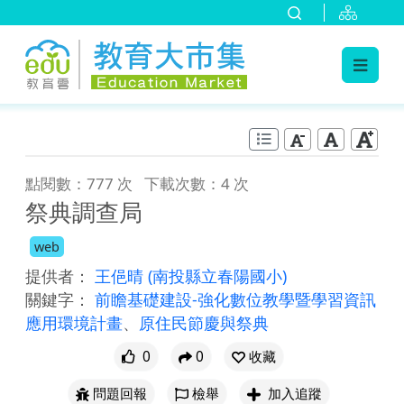
:::
跳到主要內容
:::
點閱數：777 次
下載次數：4 次
祭典調查局
web
提供者：
王俋晴
(南投縣立春陽國小)
關鍵字：
前瞻基礎建設-強化數位教學暨學習資訊
應用環境計畫
、
原住民節慶與祭典
0
0
收藏
問題回報
檢舉
加入追蹤