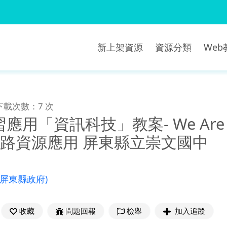
新上架資源
資源分類
We
下載次數：7 次
「資訊科技」教案- We Are Going
ke 網路資源應用 屏東縣立崇文國中
(屏東縣政府)
收藏
問題回報
檢舉
加入追蹤