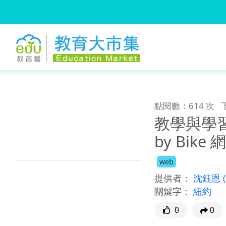
:::
跳到主要內容
:::
點閱數：614 次
教學與學習應用
by Bi
web
提供者：
沈鈺恩
關鍵字：
紐約
0
0