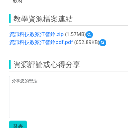
教材
教學資源檔案連結
資訊科技教案江智鈴.zip
(1.57MB)
預
覽
資訊科技教案江智鈴pdf.pdf
(652.89KB)
預
資
覽
訊
資
科
訊
技
資源評論或心得分享
科
教
技
案
教
江
案
智
江
鈴.zip
智
鈴
pdf.pdf
發表