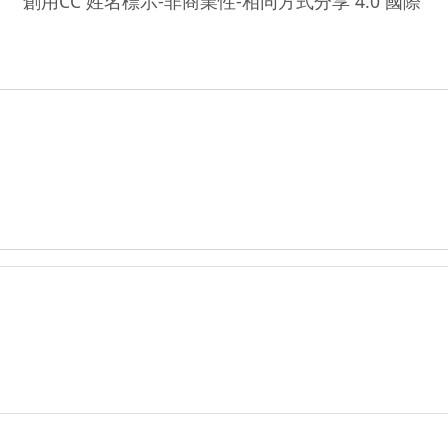
創用CC 姓名標示-非商業性-相同方式分享 4.0 國際