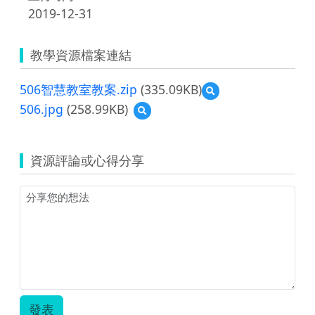
2019-12-31
教學資源檔案連結
506智慧教室教案.zip
(335.09KB)
預
覽
506.jpg
(258.99KB)
預
506
覽
智
506.jpg
慧
教
資源評論或心得分享
室
教
案.zip
發表