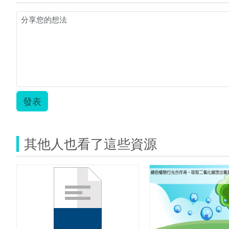
光
合
作
用
教
案
(呂
婉
儀).z
發表
其他人也看了這些資源