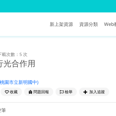
新上架資源
資源分類
We
下載次數：5 次
行光合作用
(桃園市立新明國中)
收藏
問題回報
檢舉
加入追蹤
控筆