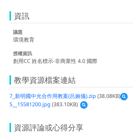
資訊
議題
環境教育
授權資訊
創用CC 姓名標示-非商業性 4.0 國際
教學資源檔案連結
7_新明國中光合作用教案(呂婉儀).zip
(38.08KB)
預
覽
S__15581200.jpg
(383.10KB)
預
7_
覽
新
S__15581200.jpg
明
國
資源評論或心得分享
中