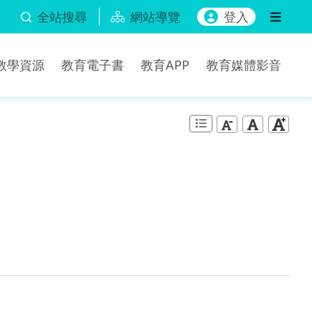
全站搜尋
網站導覽
登入
b教學資源
教育電子書
教育APP
教育媒體影音