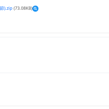
.zip
(73.08KB)
預
覽
教
育
雲
教
學
資
源
教
案
_
五
年
級
自
然
康
軒-
溶
解
現