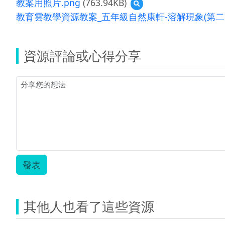
教案用照片.png
(763.94KB)
預
覽
教育雲教學資源教案_五年級自然康軒-溶解現象(第二節)
教
案
用
照
資源評論或心得分享
片.png
發表
其他人也看了這些資源