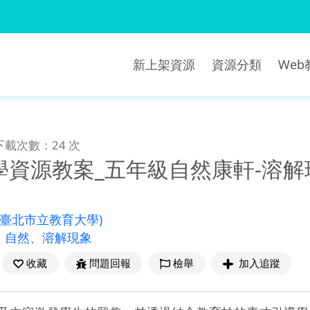
新上架資源
資源分類
We
下載次數：24 次
學資源教案_五年級自然康軒-溶解
(臺北市立教育大學)
、
自然
、
溶解現象
收藏
問題回報
檢舉
加入追蹤