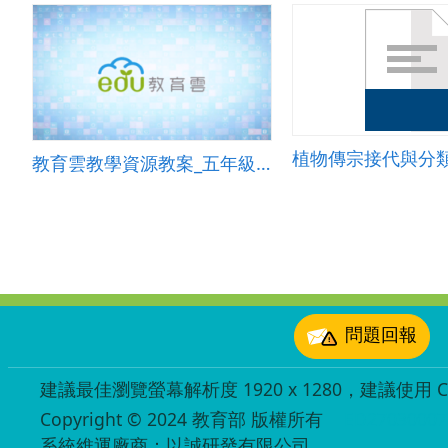
植物傳宗接代與分
教育雲教學資源教案_五年級自然康軒-溶解現象
:::
問題回報
建議最佳瀏覽螢幕解析度 1920 x 1280，建議使用 Chr
Copyright © 2024 教育部 版權所有
ED27030007
系統維運廠商：以誠研發有限公司