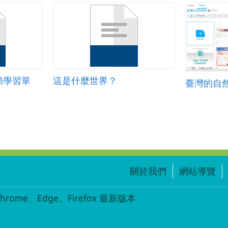
象
(第
二
節).zip
類學習單
這是什麼世界？
臺灣的自
關於我們
網站導覽
ome、Edge、Firefox 最新版本
-002