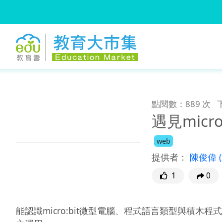
:::
跳到主要內容
:::
點閱數：889 次
遇見micro:
web
提供者：
陳俊偉
1
0
能認識micro:bit微型電腦、程式語言類型與積木