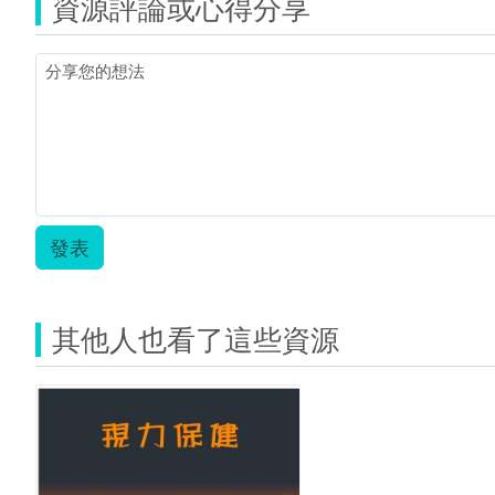
資源評論或心得分享
偉)_
教
學
活
動
設
計-6
資
訊.z
發表
其他人也看了這些資源