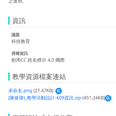
之運用。
資訊
議題
科技教育
授權資訊
創用CC 姓名標示 4.0 國際
教學資源檔案連結
未命名.png
(27.47KB)
預
覽
(陳俊偉)_教學活動設計-609資訊.zip
(451.24KB)
預
未
覽
命
(陳
名.png
俊